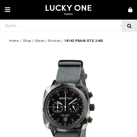
Zum
Inhalt
Toggle
springen
Navigation
Products
NEUHEITEN
search
SCHMUCK
Home
 / 
Shop
 / 
Uhren
 / 
Briston
 / 
18142.PBAM.GTS.3.NG
UHREN
LIEBE & VERLOBUNG
SECOND HAND
💎 KUNDENSERVICE
Mein Konto
🇩🇪 | €