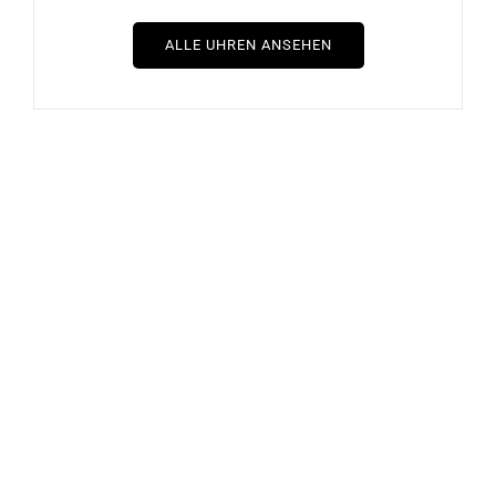
ALLE UHREN ANSEHEN
BRISTON
BRISTON
Briston Clubmaster Sport
Briston Clubmaster Sport
Chrono Schwarz Khaki Uhr
Chrono Olivgrün Uhr