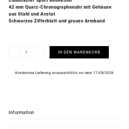
Clubmaster Sport Kollektion
42 mm Quarz-Chronographenuhr mit Gehäuse
aus Stahl und Acetat
Schwarzes Zifferblatt und graues Armband
IN DEN WARENKORB
Briston
Clubmaster
Sport
Kostenlose Lieferung voraussichtlich vor dem 17/08/2026
Alpine
Hunter
Uhr
Menge
Information