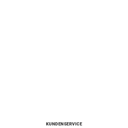
VERKAUFT
Nicht auf Lager
DINH VAN
FRED
DINH VAN – Handschellen
FRED – Force 10 Armband
R10 Armband
2200
€
850
€
KUNDENSERVICE