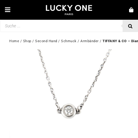
Zum
Inhalt
Toggle
springen
Navigation
Products
NEUHEITEN
search
SCHMUCK
Home
 / 
Shop
 / 
Second Hand
 / 
Schmuck
 / 
Armbänder
 / 
TIFFANY & CO – Dia
UHREN
LIEBE & VERLOBUNG
SECOND HAND
💎 KUNDENSERVICE
Mein Konto
🇩🇪 | €