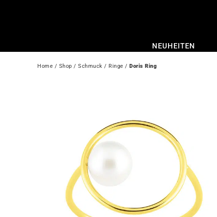
Zum
Inhalt
springen
NEUHEITEN
Home
 / 
Shop
 / 
Schmuck
 / 
Ringe
 / 
Doris Ring