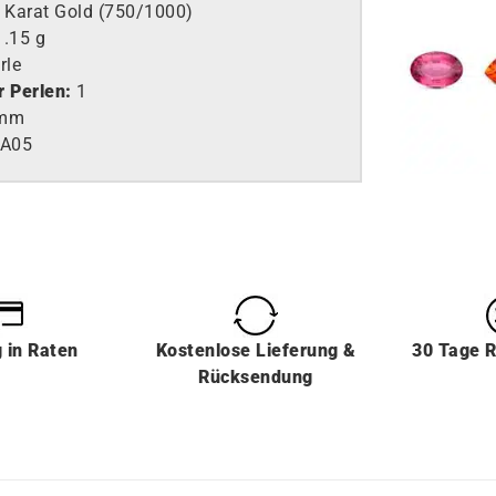
 Karat Gold (750/1000)
1.15 g
rle
r Perlen:
1
mm
A05
g
in
Raten
Kostenlose Lieferung &
30 Tage 
Rücksendung