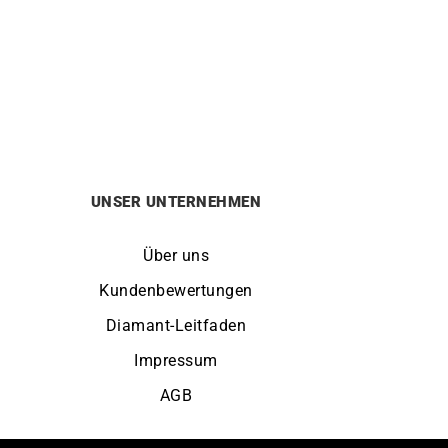
band
5mm Runddraht Offen Armband
Von:
4870
€
UNSER UNTERNEHMEN
Über uns
Kundenbewertungen
Diamant-Leitfaden
Impressum
AGB