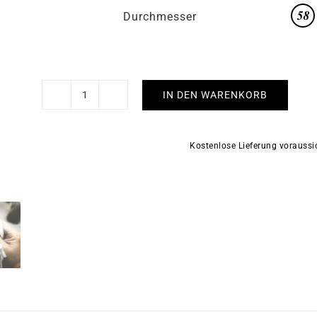
Durchmesser
IN DEN WARENKORB
2.15mm
Runddraht
Massiv
Kostenlose Lieferung vorauss
Gold
Armband
Menge