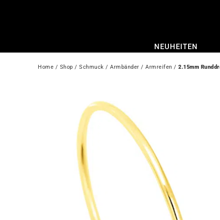
Zum
Inhalt
springen
NEUHEITEN
Home
 / 
Shop
 / 
Schmuck
 / 
Armbänder
 / 
Armreifen
 / 
2.15mm Runddr