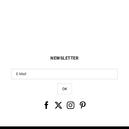
 Runddraht Offen Armreif
7mm Runddraht Offen Arm
Von:
8380
€
Von:
8050
€
NEWSLETTER