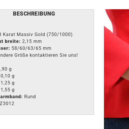
BESCHREIBUNG
8 Karat Massiv Gold (750/1000)
t breite:
2,15 mm
ser
:
58/60/63/65 mm
andere Größe kontaktieren Sie uns!
,90 g
0,10 g
1,25 g
1,55 g
 armband:
Rund
Z3012