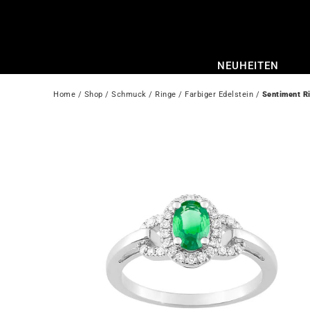
Zum
Inhalt
springen
NEUHEITEN
Home
 / 
Shop
 / 
Schmuck
 / 
Ringe
 / 
Farbiger Edelstein
 / 
Sentiment R