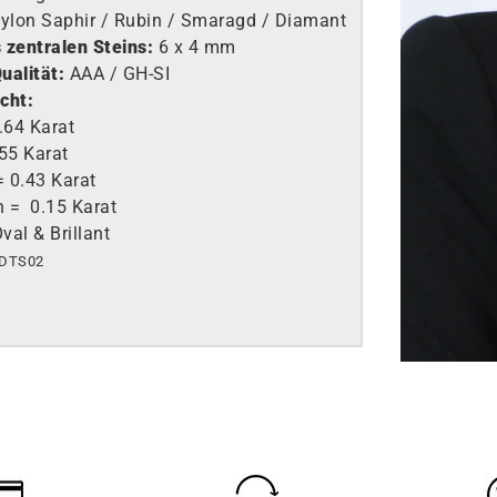
ylon Saphir / Rubin / Smaragd / Diamant
 zentralen Steins:
6 x 4 mm
ualität:
AAA
/ GH-SI
cht:
.64 Karat
55 Karat
 0.43 Karat
 = 0.15 Karat
val & Brillant
DTS02