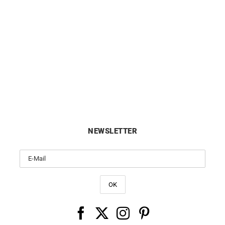
Venus Ring
Coeur Ring
6900
€
1990
€
NEWSLETTER