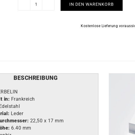
IN DEN WARENKORB
HERBELIN
-
5e
Kostenlose Lieferung vorauss
Avenue
Menge
BESCHREIBUNG
ERBELIN
t in:
Frankreich
Edelstahl
ial:
Leder
urchmesser:
22,50 x 17 mm
öhe:
6.40 mm