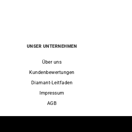
HERBELIN
e
HERBELIN – 5e Avenue
Von:
349
€
UNSER UNTERNEHMEN
Über uns
Kundenbewertungen
Diamant-Leitfaden
Impressum
AGB