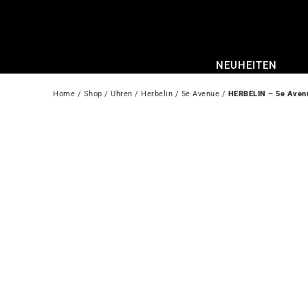
Zum
Inhalt
springen
NEUHEITEN
Home
 / 
Shop
 / 
Uhren
 / 
Herbelin
 / 
5e Avenue
 / 
HERBELIN – 5e Aven