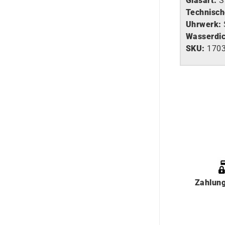
Glasart
:
S
Technisch
Uhrwerk
:
Wasserdic
SKU:
170
Zahlun