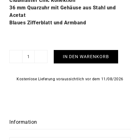
Clubmaster Chic Kollektion
36 mm Quarzuhr mit Gehäuse aus Stahl und
Acetat
Blaues Zifferblatt und Armband
IN DEN WARENKORB
Briston
Clubmaster
Chic
Kostenlose Lieferung voraussichtlich vor dem 11/08/2026
Mitternachtsblau
Uhr
Menge
Information