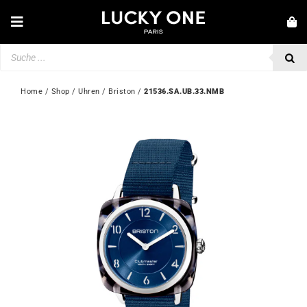
Zum
Inhalt
Toggle
springen
Navigation
Products
NEUHEITEN
search
SCHMUCK
Home
 / 
Shop
 / 
Uhren
 / 
Briston
 / 
21536.SA.UB.33.NMB
UHREN
LIEBE & VERLOBUNG
SECOND HAND
💎 KUNDENSERVICE
Mein Konto
🇩🇪 | €