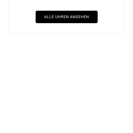
ALLE UHREN ANSEHEN
BRISTON
BRISTON
Briston Clubmaster Chic
Briston Clubmaster Chic