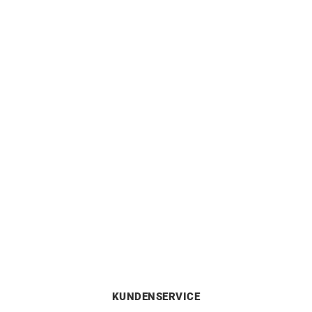
BRISTON
BRISTON
Briston Clubmaster Legend
Briston Clubmaster Legend
Diver Blau Uhr
Diver Edelstahl Schwarz
Uhr
850
€
870
€
KUNDENSERVICE