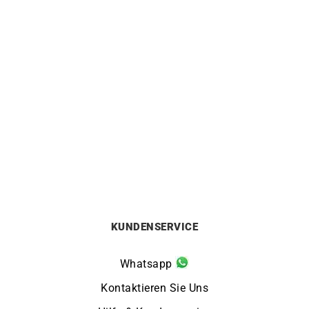
TIFFANY & CO.
MESSIKA
TIFFANY & CO. – Tiffany
MESSIKA – Move Baby
Victoria Schlüssel-
Kette
Anhänger
2900
€
7500
€
KUNDENSERVICE
Whatsapp
Kontaktieren Sie Uns