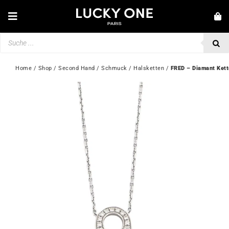
Zum
Inhalt
Toggle
springen
Navigation
Products
NEUHEITEN
search
SCHMUCK
Home
 / 
Shop
 / 
Second Hand
 / 
Schmuck
 / 
Halsketten
 / 
FRED – Diamant Kett
UHREN
LIEBE & VERLOBUNG
SECOND HAND
💎 KUNDENSERVICE
Mein Konto
🇩🇪 | €