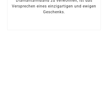
Diamantarmband zu verwöhnen, ist das
Versprechen eines einzigartigen und ewigen
Geschenks.
0.20 Karat Diamant
0.15 Karat Diamant
Solitaire Armband
Solitaire Armband