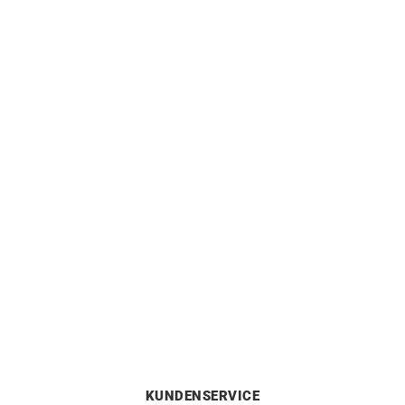
1100
€
870
€
0.10 Karat Diamant
Smaragd Tennisarmband
Solitaire Armband
15000
€
690
€
KUNDENSERVICE