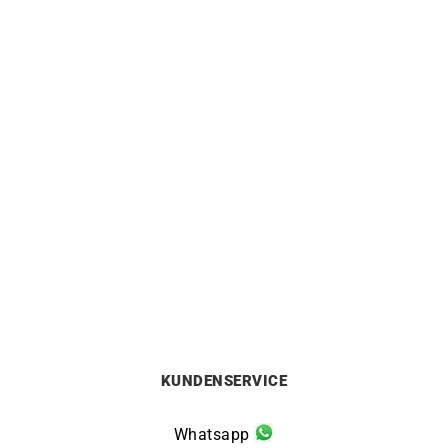
HERBELIN
HERBELIN
Herbelin Newport Slim
Herbelin Newport Slim
Champagne Uhr
Champagne Gold Uhr
640
€
730
€
KUNDENSERVICE
Whatsapp