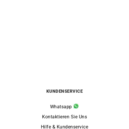
HERBELIN
HERBELIN
Herbelin Newport Slim
Herbelin Newport Slim
Champagne Uhr
Champagne Gold Uhr
640
€
730
€
KUNDENSERVICE
Whatsapp
Kontaktieren Sie Uns
Hilfe & Kundenservice