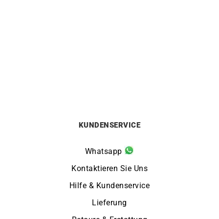
HERBELIN
HERBELIN
HERBELIN – Art Déco
HERBELIN – Art Déco
Von:
359
€
Von:
459
€
KUNDENSERVICE
Whatsapp
Kontaktieren Sie Uns
Hilfe & Kundenservice
Lieferung