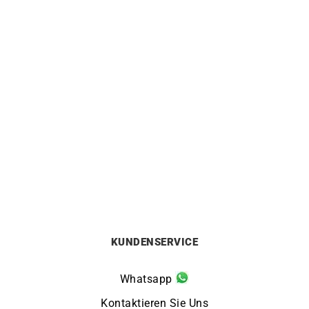
HERBELIN
HERBELIN
Herbelin Newport Slim
Herbelin Newport Slim
Champagne Uhr
Champagne Gold Uhr
640
€
730
€
KUNDENSERVICE
Whatsapp
Kontaktieren Sie Uns