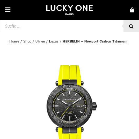
Zum
Inhalt
Toggle
springen
Navigation
Products
NEUHEITEN
search
SCHMUCK
Home
 / 
Shop
 / 
Uhren
 / 
Luxus
 / 
HERBELIN – Newport Carbon Titanium
UHREN
LIEBE & VERLOBUNG
SECOND HAND
💎 KUNDENSERVICE
Mein Konto
🇩🇪 | €