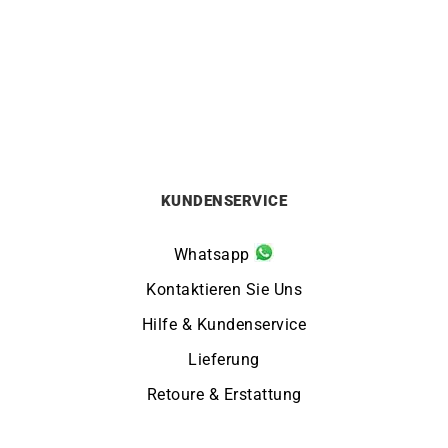
Automatikuhr AW0153-04A
Edelstahl Grün BM7620-
83Y
895
€
189
€
KUNDENSERVICE
Whatsapp
Kontaktieren Sie Uns
Hilfe & Kundenservice
Lieferung
Retoure & Erstattung