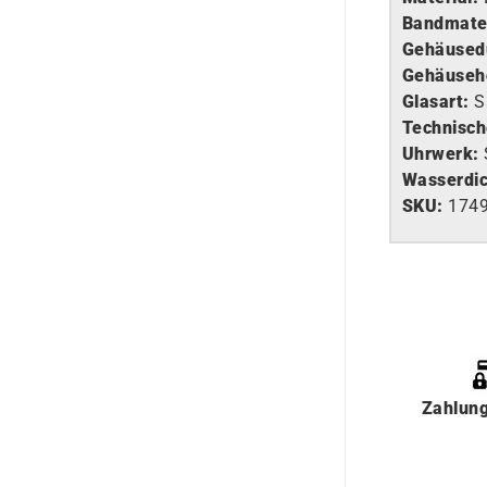
Bandmater
Gehäused
Gehäuseh
Glasart
:
S
Technisch
Uhrwerk
:
Wasserdic
SKU:
174
Zahlun