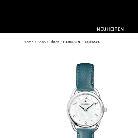
Zum
Inhalt
springen
NEUHEITEN
Home
 / 
Shop
 / 
Uhren
 / 
HERBELIN – Equinoxe