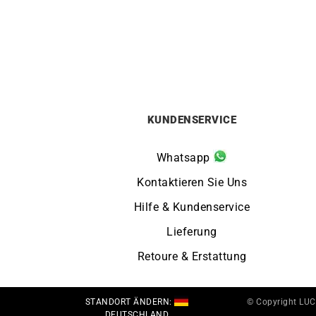
HERBELIN
HERBELIN – Equinoxe
359
€
KUNDENSERVICE
Whatsapp
Kontaktieren Sie Uns
Hilfe & Kundenservice
Lieferung
Retoure & Erstattung
STANDORT ÄNDERN:
© Copyright LU
DEUTSCHLAND