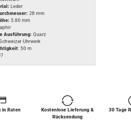
ial:
Leder
urchmesser:
28 mm
öhe:
5.80 mm
aphir
e Ausführung
:
Quarz
Schweizer Uhrwerk
htigkeit
: 50 m
97
g
in
Raten
Kostenlose Lieferung &
30 Tage 
Rücksendung