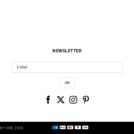
HERBELIN
HERBELIN
HERBELIN – Equinoxe
HERBELIN – Equinoxe
369
€
339
€
NEWSLETTER
CKY ONE 2026