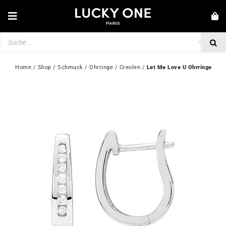
Zum
Inhalt
Toggle
springen
Navigation
Products
NEUHEITEN
search
SCHMUCK
Home
 / 
Shop
 / 
Schmuck
 / 
Ohrringe
 / 
Creolen
 / 
Let Me Love U Ohrringe
UHREN
LIEBE & VERLOBUNG
SECOND HAND
💎 KUNDENSERVICE
Mein Konto
🇩🇪 | €