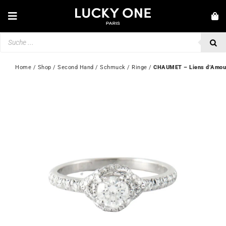
Zum
Inhalt
Toggle
springen
Navigation
Products
NEUHEITEN
search
SCHMUCK
Home
 / 
Shop
 / 
Second Hand
 / 
Schmuck
 / 
Ringe
 / 
CHAUMET – Liens d’Amou
UHREN
LIEBE & VERLOBUNG
SECOND HAND
💎 KUNDENSERVICE
Mein Konto
🇩🇪 | €