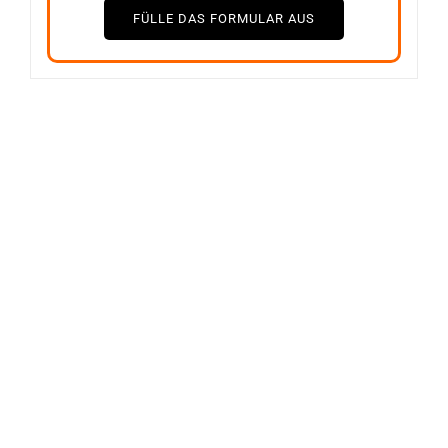
FÜLLE DAS FORMULAR AUS
VERKAUFT
Nicht auf Lager
CARTIER
CHOPARD
Cartier Trinity Kleines
Chopard Happy Diamond
Modell Ring
Ring Weißgold
1200
€
1750
€