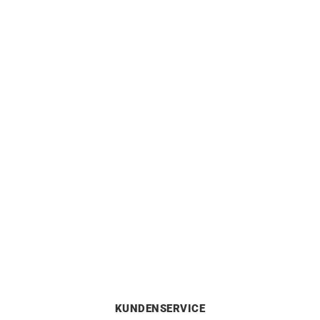
DIOR
TIFFANY & CO.
Dior Bois de Rose Ring
TIFFANY & CO. – Diamonds
Weißgold
by The Yard Ring
1250
€
999
€
KUNDENSERVICE