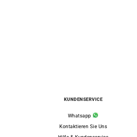
LIP
Lip Churchill T18 Rot Uhr 671943
189
€
KUNDENSERVICE
Whatsapp
Kontaktieren Sie Uns