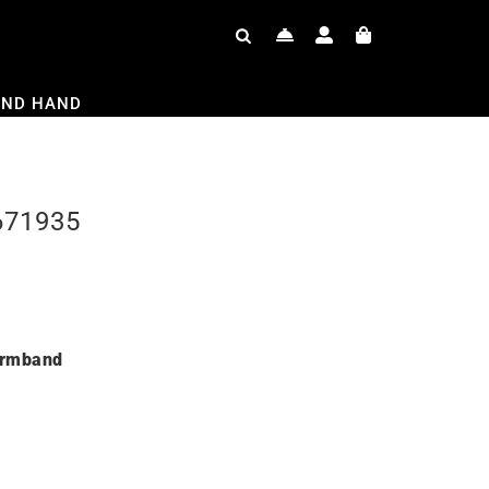
OND HAND
 671935
armband