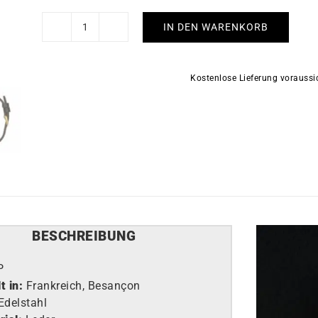
IN DEN WARENKORB
LIP
Churchill
T26
Kostenlose Lieferung vorauss
Automatik
Uhr
671935
Menge
BESCHREIBUNG
P
t in:
Frankreich, Besançon
Edelstahl