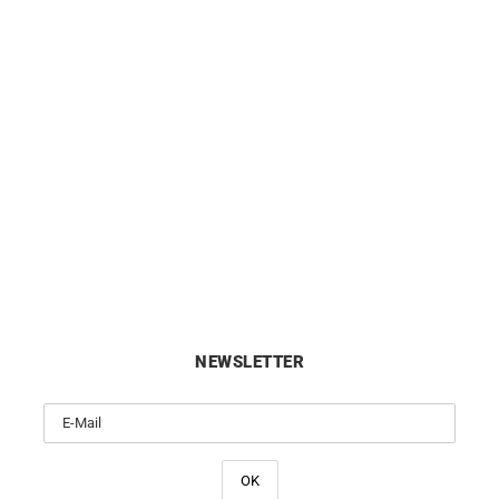
LIP
LIP
Lip Churchill C18 Uhr
LIP Churchill T26 Automati
671939
199
€
499
€
NEWSLETTER