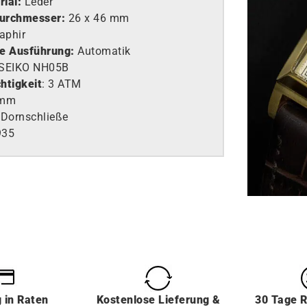
ial:
Leder
urchmesser:
26 x 46 mm
aphir
e Ausführung
:
Automatik
SEIKO NH05B
htigkeit
: 3 ATM
 mm
:
Dornschließe
935
g
in
Raten
Kostenlose Lieferung &
30 Tage 