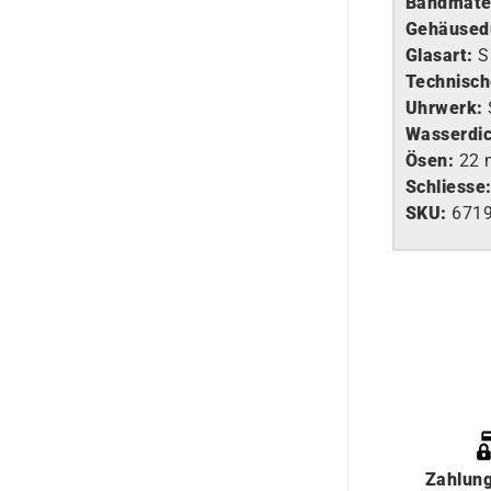
Bandmater
Gehäused
Glasart
:
S
Technisch
Uhrwerk
:
Wasserdic
Ösen:
22
Schliesse
SKU:
671
Zahlun