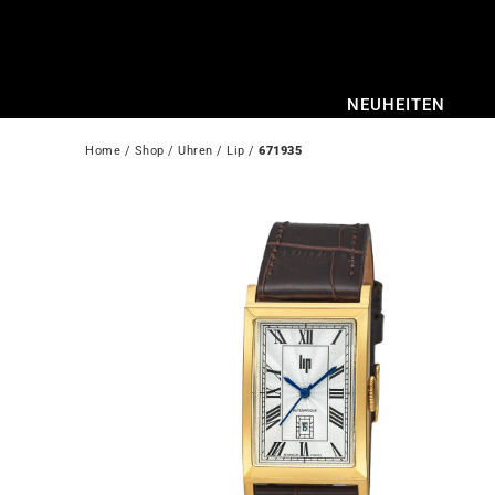
Zum
Inhalt
springen
NEUHEITEN
Home
 / 
Shop
 / 
Uhren
 / 
Lip
 / 
671935