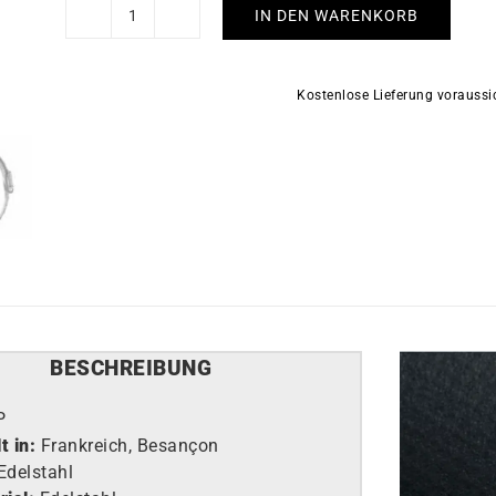
IN DEN WARENKORB
LIP
-
Henriette
Kostenlose Lieferung vorauss
Diamant
Menge
BESCHREIBUNG
P
t in:
Frankreich, Besançon
Edelstahl