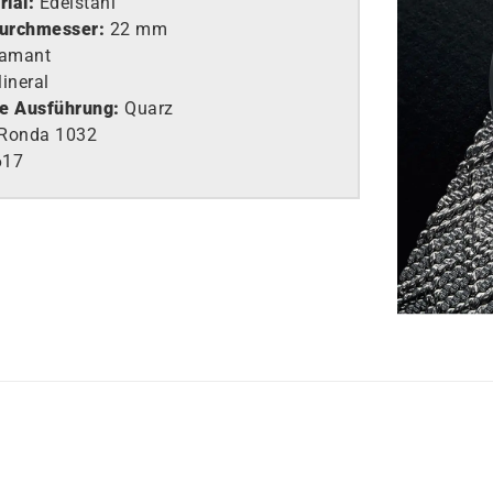
ial:
Edelstahl
urchmesser:
22 mm
iamant
ineral
e Ausführung
:
Quarz
Ronda 1032
617