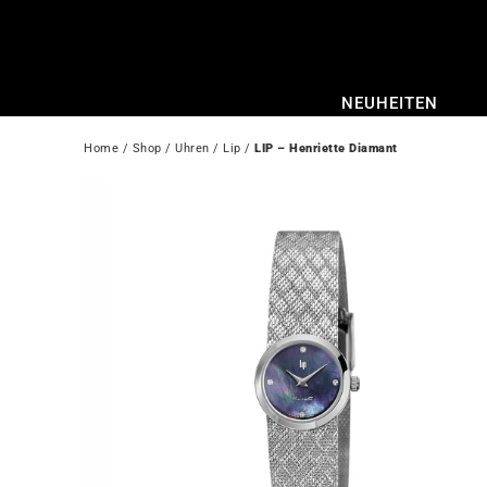
Zum
Inhalt
springen
NEUHEITEN
Home
 / 
Shop
 / 
Uhren
 / 
Lip
 / 
LIP – Henriette Diamant