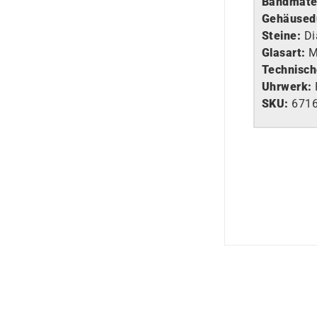
Bandmater
Gehäused
Steine:
D
Glasart
:
M
Technisch
Uhrwerk
:
SKU:
671