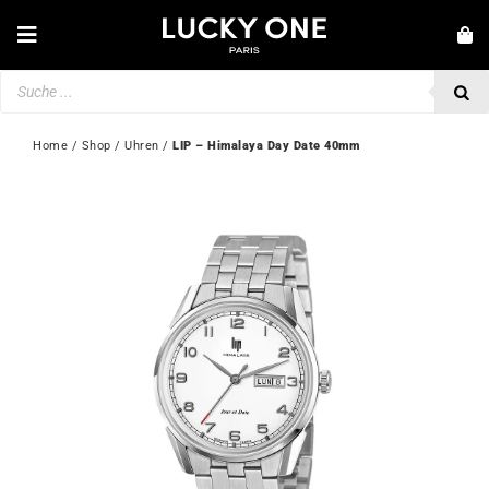
Zum
Inhalt
Toggle
springen
Navigation
Products
NEUHEITEN
search
SCHMUCK
Home
 / 
Shop
 / 
Uhren
 / 
LIP – Himalaya Day Date 40mm
UHREN
LIEBE & VERLOBUNG
SECOND HAND
💎 KUNDENSERVICE
Mein Konto
🇩🇪 | €