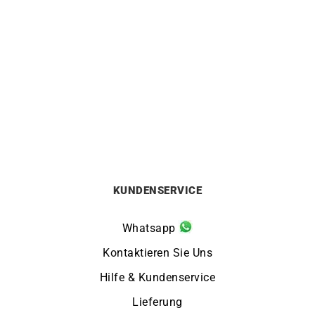
LIP
LIP
Himalaya Chronograph
Himalaya Day Date 40mm
40mm LIP Uhr
LIP Uhr
329
€
219
€
KUNDENSERVICE
Whatsapp
Kontaktieren Sie Uns
Hilfe & Kundenservice
Lieferung