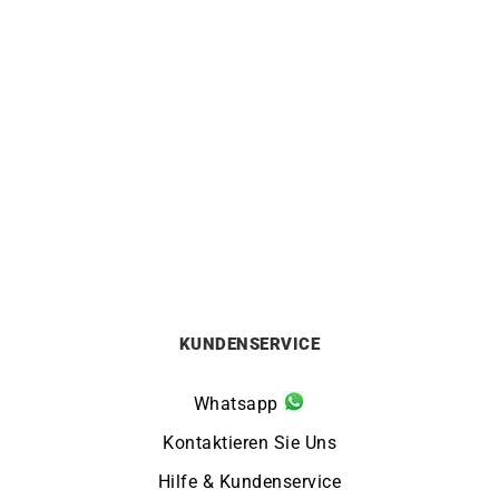
HERBELIN
HERBELIN
Herbelin Octogone Gold
Herbelin Newport Slim
Perlmutt Uhr
Champagne Rosé Uhr
690
€
590
€
KUNDENSERVICE
Whatsapp
Kontaktieren Sie Uns
Hilfe & Kundenservice