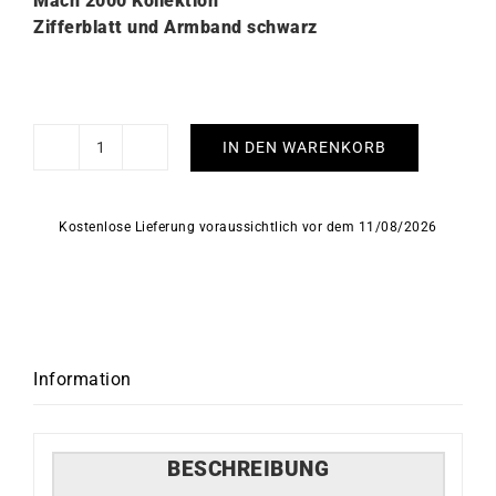
Mach 2000 Kollektion
Zifferblatt und Armband schwarz
IN DEN WARENKORB
Lip
Mach
2000
Kostenlose Lieferung voraussichtlich vor dem 11/08/2026
Mini
Moon
Schwarz
Uhr
671392
Menge
Information
BESCHREIBUNG