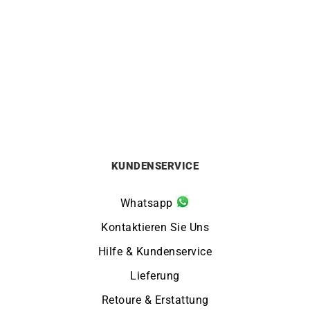
LIP
LIP
LIP – Rallye Meca Quarz
LIP – Rallye Meca Quarz
39mm
39mm
299
€
299
€
KUNDENSERVICE
Whatsapp
Kontaktieren Sie Uns
Hilfe & Kundenservice
Lieferung
Retoure & Erstattung