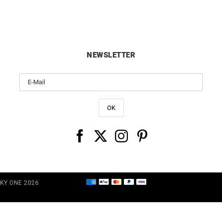
Preis
Prei
war:
ist:
3090€
2600
NEWSLETTER
CKY ONE 2026