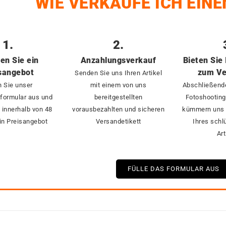
WIE VERKAUFE ICH EINE
1.
2.
ten Sie ein
Anzahlungsverkauf
Bieten Sie 
sangebot
zum Ve
Senden Sie uns Ihren Artikel
n Sie unser
mit einem von uns
Abschließend
formular aus und
bereitgestellten
Fotoshooting,
e innerhalb von 48
vorausbezahlten und sicheren
kümmern uns 
in Preisangebot
Versandetikett
Ihres schl
Art
FÜLLE DAS FORMULAR AUS