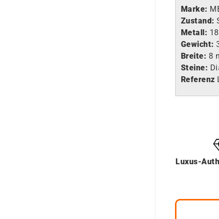
Marke:
M
Zustand:
Metall:
18
Gewicht:
3
Breite:
8 
Steine:
Di
Referenz
Luxus-Auth