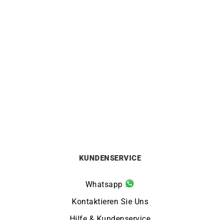
TIFFANY & CO.
MESSIKA
TIFFANY & CO. – Tiffany
MESSIKA – Move Baby
Victoria Schlüssel-
Kette
Anhänger
2900
€
7500
€
KUNDENSERVICE
Whatsapp
Kontaktieren Sie Uns
Hilfe & Kundenservice