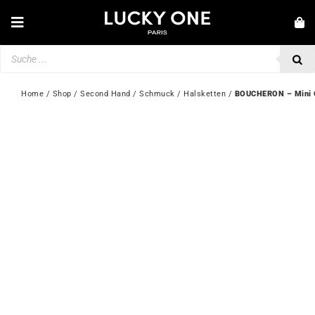
Zum
Inhalt
Toggle
springen
Navigation
Products
NEUHEITEN
search
SCHMUCK
Home
 / 
Shop
 / 
Second Hand
 / 
Schmuck
 / 
Halsketten
 / 
BOUCHERON – Mini Q
UHREN
LIEBE & VERLOBUNG
SECOND HAND
💎 KUNDENSERVICE
Mein Konto
🇩🇪 | €