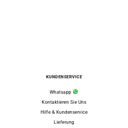
HERBELIN
HERBELIN
Herbelin Newport Slim
Herbelin Newport Slim
Champagne Uhr
Champagne Gold Uhr
640
€
730
€
KUNDENSERVICE
Whatsapp
Kontaktieren Sie Uns
Hilfe & Kundenservice
Lieferung