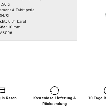
4.50 g
amant & Tahitiperle
H/SI
cht:
0.31 karat
öße:
10 mm
EABO06
g
in
Raten
Kostenlose Lieferung &
30 Tage 
Rücksendung