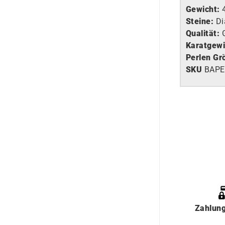
Gewicht:
Steine:
Di
Qualität:
G
Karatgewi
Perlen Gr
SKU
BAP
Zahlun