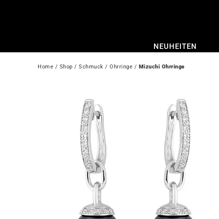
Zum
Inhalt
springen
NEUHEITEN
Home
 / 
Shop
 / 
Schmuck
 / 
Ohrringe
 / 
Mizuchi Ohrringe