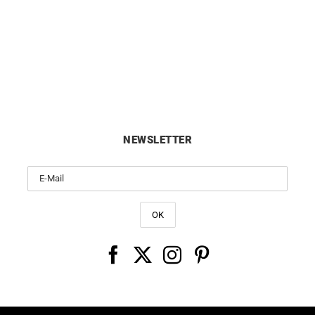
Entrevoir Ohrringe
Tropfen Saphir Ohrring
1250
€
1350
€
NEWSLETTER