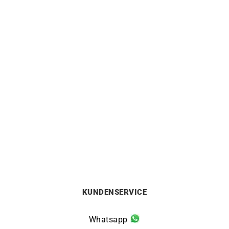
DIOR
TIFFANY & CO.
Dior Bois de Rose Ring
TIFFANY & CO. – Diamonds
Weißgold
by The Yard Ring
1250
€
999
€
KUNDENSERVICE
Whatsapp