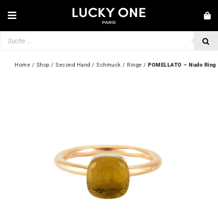
Zum
Inhalt
Toggle
springen
Navigation
Products
NEUHEITEN
search
SCHMUCK
Home
 / 
Shop
 / 
Second Hand
 / 
Schmuck
 / 
Ringe
 / 
POMELLATO – Nudo Ring
UHREN
LIEBE & VERLOBUNG
SECOND HAND
💎 KUNDENSERVICE
Mein Konto
🇩🇪 | €