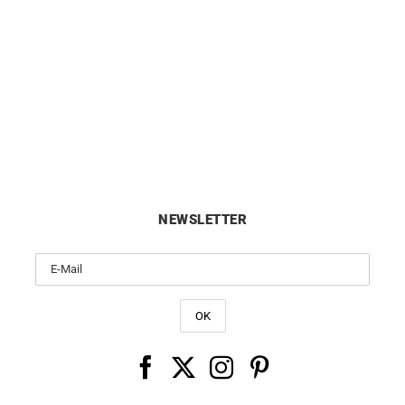
m Diamantglieder Armband
Alternative Gliederarmb
1990
€
3350
€
NEWSLETTER