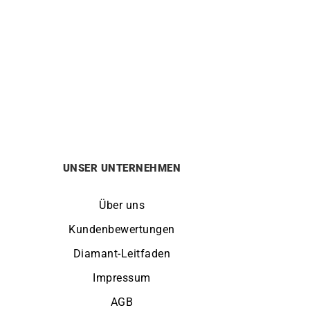
and
9mm Ovale Glieder Armband
2190
€
UNSER UNTERNEHMEN
Über uns
Kundenbewertungen
Diamant-Leitfaden
Impressum
AGB