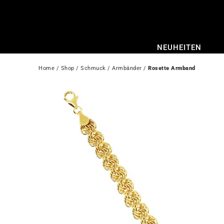
Zum
Inhalt
springen
NEUHEITEN
Home
 / 
Shop
 / 
Schmuck
 / 
Armbänder
 / 
Rosette Armband