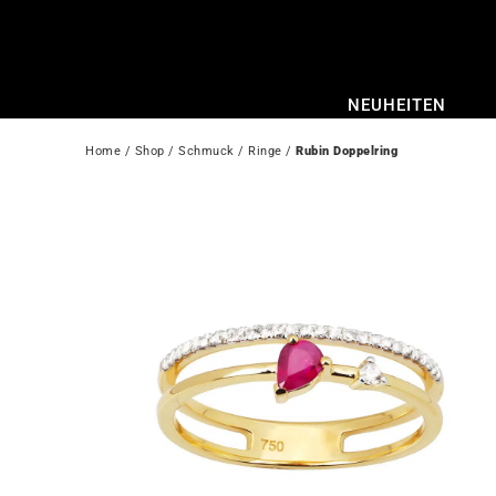
Zum
Inhalt
springen
NEUHEITEN
Home
 / 
Shop
 / 
Schmuck
 / 
Ringe
 / 
Rubin Doppelring