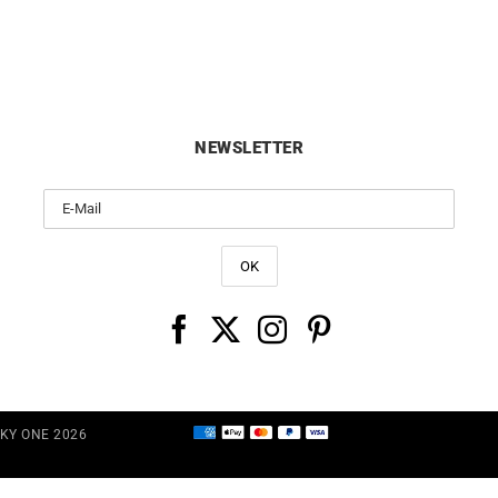
6990
€
420
€
NEWSLETTER
CKY ONE 2026