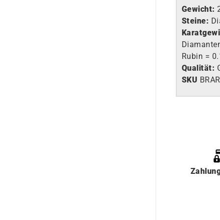
Gewicht:
Steine:
Di
Karatgewi
Diamanten
Rubin = 0.
Qualität:
G
SKU
BRA
Zahlun