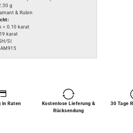
2.30 g
amant & Rubin
cht:
 = 0.10 karat
19 karat
H/SI
RAM915
g
in
Raten
Kostenlose Lieferung &
30 Tage 
Rücksendung