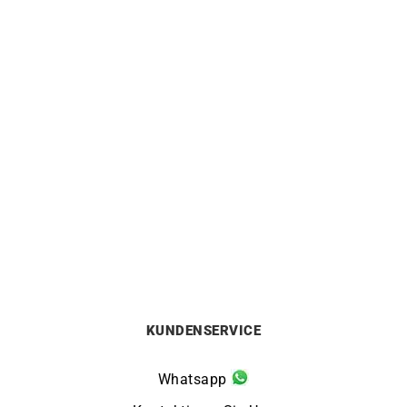
0.20 Karat Diamant
Goldenes Herz Armband #3
Solitaire Armband
1290
€
1100
€
KUNDENSERVICE
Whatsapp