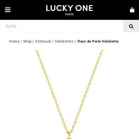
Zum
Inhalt
Toggle
springen
Navigation
Products
NEUHEITEN
search
SCHMUCK
Home
 / 
Shop
 / 
Schmuck
 / 
Halsketten
 / 
Fleur de Perle Halskette
UHREN
LIEBE & VERLOBUNG
SECOND HAND
💎 KUNDENSERVICE
Mein Konto
🇩🇪 | €