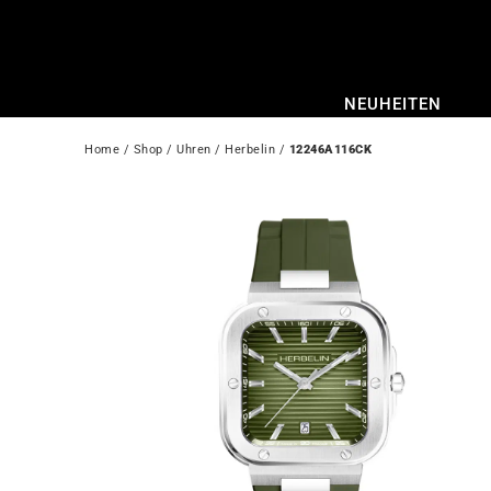
Zum
Inhalt
springen
NEUHEITEN
Home
 / 
Shop
 / 
Uhren
 / 
Herbelin
 / 
12246A116CK