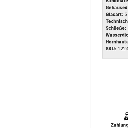
Bandmater
Gehäused
Glasart
:
S
Technisch
Schließe:
Wasserdic
Hornhaut
SKU:
122
Zahlun