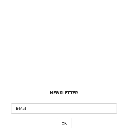
HERBELIN
HERBELIN
belin Cap Camarat Bicolor
Herbelin Cap Camarat Chr
Perlmutt Uhr 14545BT19
Automatik Grün Uhr
720
€
2600
€
NEWSLETTER