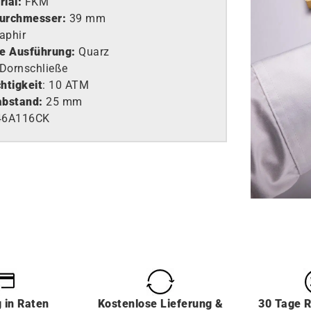
ial:
FKM
urchmesser:
39 mm
aphir
e Ausführung
:
Quarz
Dornschließe
htigkeit
: 10 ATM
abstand:
25 mm
46A116CK
g
in
Raten
Kostenlose Lieferung &
30 Tage 