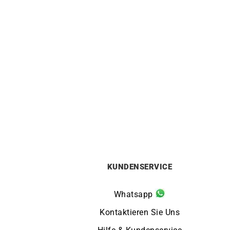
HERBELIN
Herbelin Cap Camarat Square
Her
Chronograph Blau Uhr
900
€
KUNDENSERVICE
Whatsapp
Kontaktieren Sie Uns