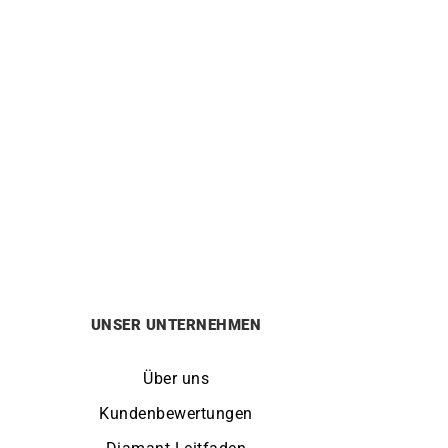
HERBELIN
ono
Herbelin Cap Camarat Square FKM
Blau Uhr
650
€
UNSER UNTERNEHMEN
Über uns
Kundenbewertungen