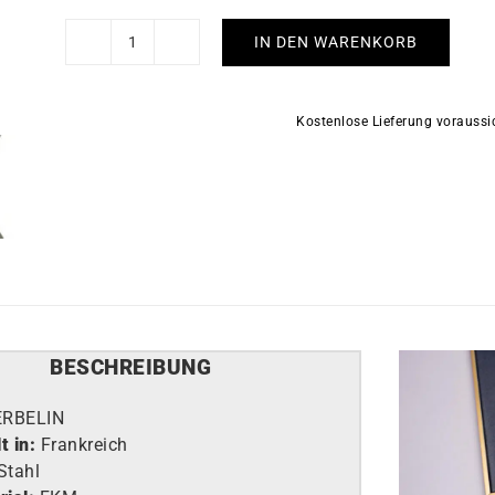
IN DEN WARENKORB
Herbelin
Cap
Camarat
Kostenlose Lieferung vorauss
Square
FKM
Grün
Uhr
Menge
BESCHREIBUNG
ERBELIN
t in:
Frankreich
Stahl