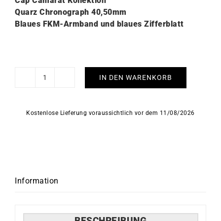
Cap Camarat Kollektion
Quarz Chronograph 40,50mm
Blaues FKM-Armband und blaues Zifferblatt
IN DEN WARENKORB
Herbelin
Cap
Camarat
Kostenlose Lieferung voraussichtlich vor dem 11/08/2026
Square
Chronograph
Blau
Uhr
Menge
Information
BESCHREIBUNG