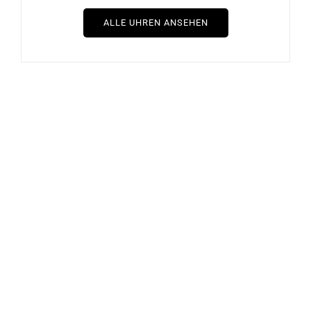
ALLE UHREN ANSEHEN
HERBELIN
HERBELIN
Herbelin Cap Camarat
Herbelin Cap Camarat
Bicolor Perlmutt Uhr
Chrono Automatik Grün
14545BT19
Uhr