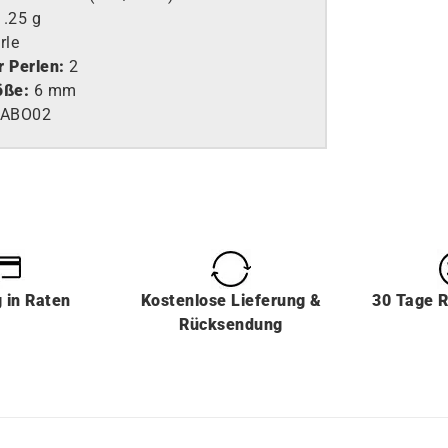
1.25 g
rle
r Perlen:
2
öße:
6 mm
EABO02
g
in
Raten
Kostenlose Lieferung &
30 Tage 
Rücksendung