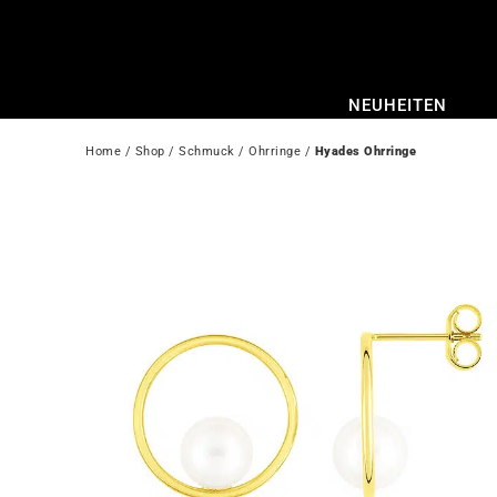
Zum
Inhalt
springen
NEUHEITEN
Home
 / 
Shop
 / 
Schmuck
 / 
Ohrringe
 / 
Hyades Ohrringe