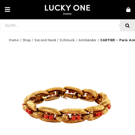
Zum
Inhalt
Toggle
springen
Navigation
Products
NEUHEITEN
search
SCHMUCK
Home
 / 
Shop
 / 
Second Hand
 / 
Schmuck
 / 
Armbänder
 / 
CARTIER – Paris Ar
UHREN
LIEBE & VERLOBUNG
SECOND HAND
💎 KUNDENSERVICE
Mein Konto
🇩🇪 | €