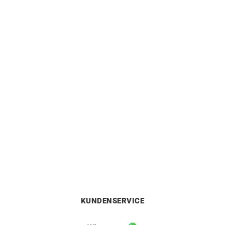
VERKAUFT
Nicht auf Lager
DINH VAN
FRED
DINH VAN – Handschellen
FRED – Force 10 Armband
R10 Armband
2200
€
850
€
KUNDENSERVICE