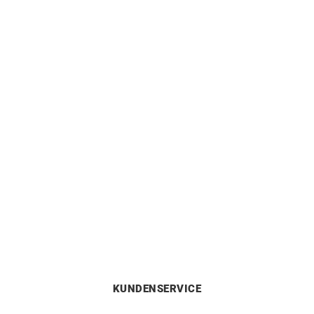
HERBELIN
HERBELIN
Herbelin Cap Camarat
Herbelin Cap Camarat
Square FKM Grün Uhr
Square FKM Blau Uhr
650
€
650
€
KUNDENSERVICE