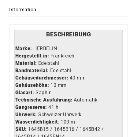
Information
BESCHREIBUNG
Marke:
HERBELIN
Hergestellt in:
Frankreich
Material:
Edelstahl
Bandmaterial:
Edelstahl
Gehäusedurchmesser:
40 mm
Gehäusehöhe:
10 mm
Glasart
:
Saphir
Technische Ausführung
:
Automatik
Gangreserve:
41 h
Uhrwerk
:
Schweizer Uhrwerk
Wasserdichtigkeit
: 100 m
SKU:
1645B15 / 1645B16 / 1645B42 /
1645B14 / 1645BN14