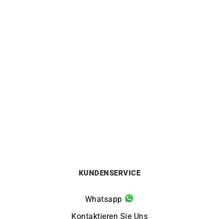
HERBELIN
HERBELIN
Herbelin Cap Camarat
Herbelin Cap Camarat
Square FKM Grün Uhr
Square FKM Blau Uhr
650
€
650
€
KUNDENSERVICE
Whatsapp
Kontaktieren Sie Uns