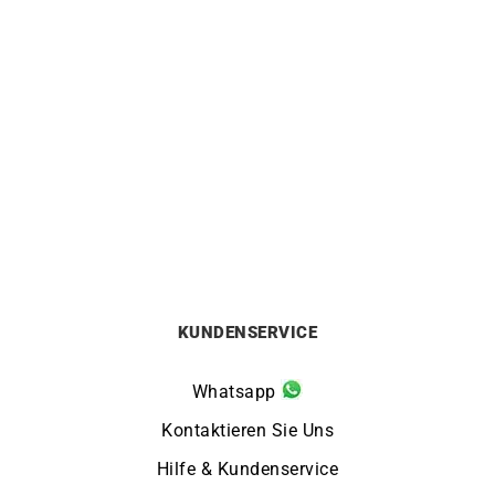
HERBELIN
HERBELIN
Herbelin Cap Camarat
Herbelin Cap Camarat
Chrono Automatik Grün
Square FKM Grün Uhr
Uhr
650
€
2600
€
KUNDENSERVICE
Whatsapp
Kontaktieren Sie Uns
Hilfe & Kundenservice