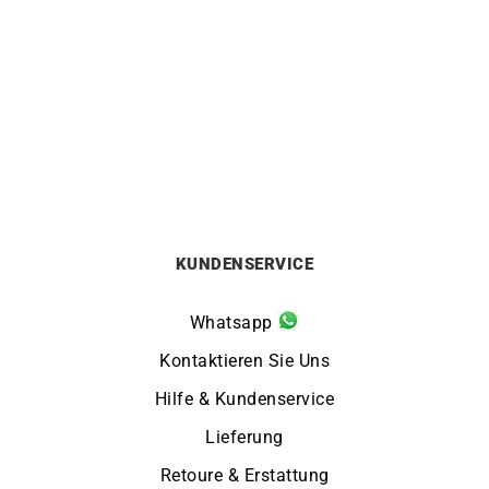
HERBELIN
HERBELIN
Herbelin Cap Camarat
Herbelin Cap Camarat
Chrono Automatik Grün
Square FKM Grün Uhr
Uhr
650
€
2600
€
KUNDENSERVICE
Whatsapp
Kontaktieren Sie Uns
Hilfe & Kundenservice
Lieferung
Retoure & Erstattung