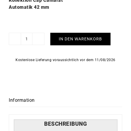
Kollektion Cap Camarat
Automatik
42 mm
IN DEN WARENKORB
Cap
Camarat
Diver
Kostenlose Lieferung voraussichtlich vor dem 11/08/2026
Herbelin
Herrenuhr
Menge
Information
BESCHREIBUNG