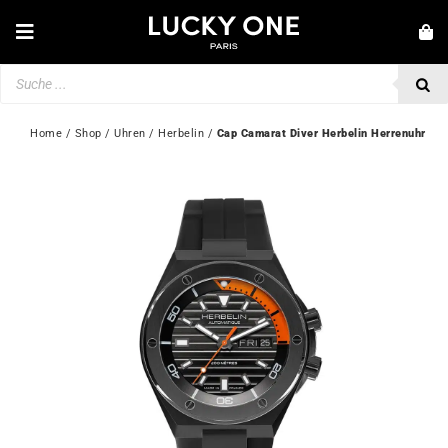
Zum
Inhalt
Toggle
springen
Navigation
Products
NEUHEITEN
search
SCHMUCK
Home
 / 
Shop
 / 
Uhren
 / 
Herbelin
 / 
Cap Camarat Diver Herbelin Herrenuhr
UHREN
LIEBE & VERLOBUNG
SECOND HAND
💎 KUNDENSERVICE
Mein Konto
🇩🇪 | €