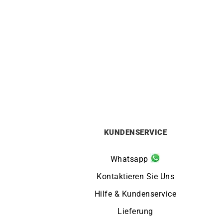
HERBELIN
Herbelin Cap Camarat Square
Her
Chronograph Blau Uhr
900
€
KUNDENSERVICE
Whatsapp
Kontaktieren Sie Uns
Hilfe & Kundenservice
Lieferung