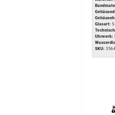
Bandmater
Gehäused
Gehäuseh
Glasart
:
S
Technisch
Uhrwerk
:
Wasserdic
SKU:
356