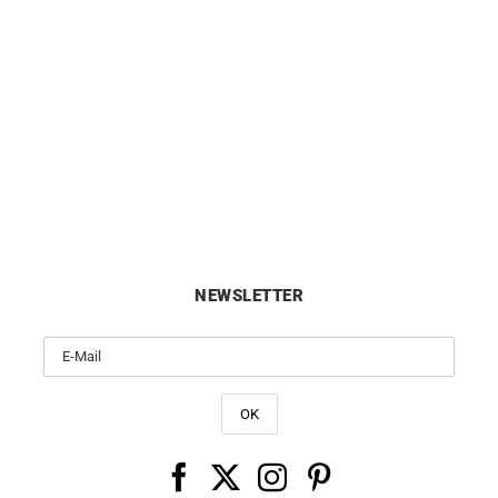
HERBELIN
HERBELIN
belin Cap Camarat Bicolor
Herbelin Cap Camarat Chr
Perlmutt Uhr 14545BT19
Automatik Grün Uhr
720
€
2600
€
NEWSLETTER