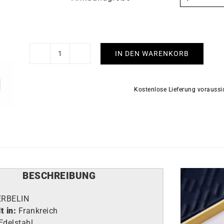
IN DEN WARENKORB
HERBELIN
-
Cap
Kostenlose Lieferung vorauss
Camarat
Square
Menge
BESCHREIBUNG
ERBELIN
t in:
Frankreich
Edelstahl