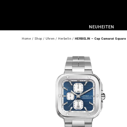
Zum
Inhalt
springen
NEUHEITEN
Home
 / 
Shop
 / 
Uhren
 / 
Herbelin
 / 
HERBELIN – Cap Camarat Square