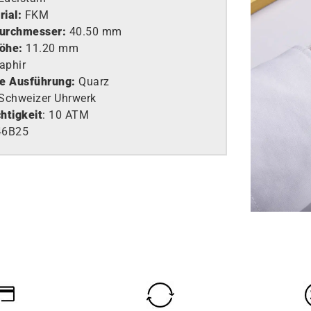
ial:
FKM
urchmesser:
40.50 mm
öhe:
11.20 mm
aphir
e Ausführung
:
Quarz
Schweizer Uhrwerk
htigkeit
: 10 ATM
46B25