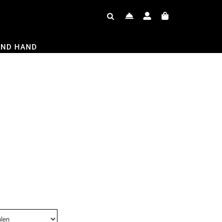
OND HAND
e