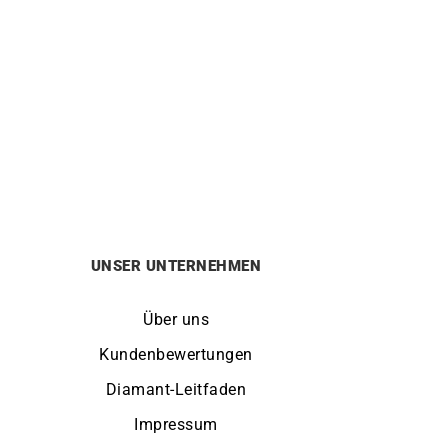
HERBELIN
ono
Herbelin Cap Camarat Square FKM
Grün Uhr
650
€
UNSER UNTERNEHMEN
Über uns
Kundenbewertungen
Diamant-Leitfaden
Impressum